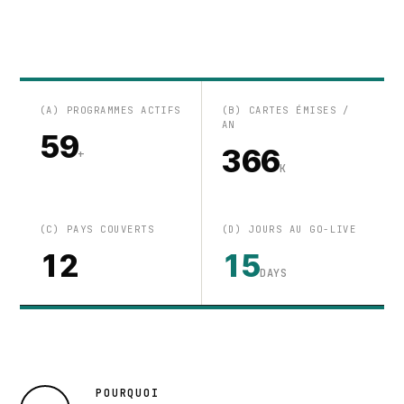
(A) PROGRAMMES ACTIFS
(B) CARTES ÉMISES /
AN
59
366
+
K
(C) PAYS COUVERTS
(D) JOURS AU GO-LIVE
12
15
DAYS
POURQUOI