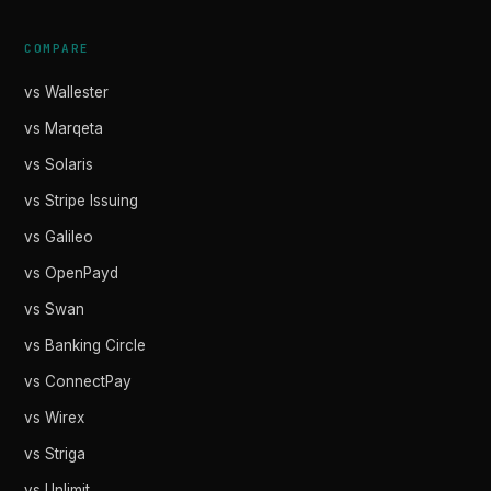
COMPARE
vs Wallester
vs Marqeta
vs Solaris
vs Stripe Issuing
vs Galileo
vs OpenPayd
vs Swan
vs Banking Circle
vs ConnectPay
vs Wirex
vs Striga
vs Unlimit