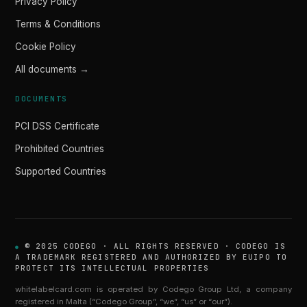
Privacy Policy
Terms & Conditions
Cookie Policy
All documents →
DOCUMENTS
PCI DSS Certificate
Prohibited Countries
Supported Countries
© 2025 CODEGO · ALL RIGHTS RESERVED · CODEGO IS
A TRADEMARK REGISTERED AND AUTHORIZED BY EUIPO TO
PROTECT ITS INTELLECTUAL PROPERTIES
whitelabelcard.com is operated by Codego Group Ltd, a company
registered in Malta (“Codego Group”, “we”, “us” or “our”).