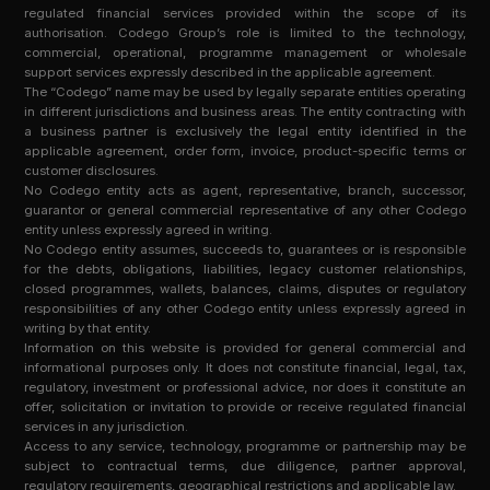
regulated financial services provided within the scope of its
authorisation. Codego Group’s role is limited to the technology,
commercial, operational, programme management or wholesale
support services expressly described in the applicable agreement.
The “Codego” name may be used by legally separate entities operating
in different jurisdictions and business areas. The entity contracting with
a business partner is exclusively the legal entity identified in the
applicable agreement, order form, invoice, product-specific terms or
customer disclosures.
No Codego entity acts as agent, representative, branch, successor,
guarantor or general commercial representative of any other Codego
entity unless expressly agreed in writing.
No Codego entity assumes, succeeds to, guarantees or is responsible
for the debts, obligations, liabilities, legacy customer relationships,
closed programmes, wallets, balances, claims, disputes or regulatory
responsibilities of any other Codego entity unless expressly agreed in
writing by that entity.
Information on this website is provided for general commercial and
informational purposes only. It does not constitute financial, legal, tax,
regulatory, investment or professional advice, nor does it constitute an
offer, solicitation or invitation to provide or receive regulated financial
services in any jurisdiction.
Access to any service, technology, programme or partnership may be
subject to contractual terms, due diligence, partner approval,
regulatory requirements, geographical restrictions and applicable law.