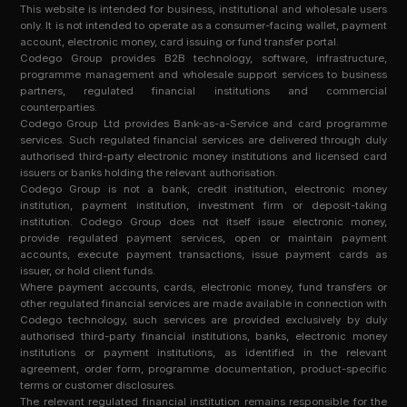
This website is intended for business, institutional and wholesale users
only. It is not intended to operate as a consumer-facing wallet, payment
account, electronic money, card issuing or fund transfer portal.
Codego Group provides B2B technology, software, infrastructure,
programme management and wholesale support services to business
partners, regulated financial institutions and commercial
counterparties.
Codego Group Ltd provides Bank-as-a-Service and card programme
services. Such regulated financial services are delivered through duly
authorised third-party electronic money institutions and licensed card
issuers or banks holding the relevant authorisation.
Codego Group is not a bank, credit institution, electronic money
institution, payment institution, investment firm or deposit-taking
institution. Codego Group does not itself issue electronic money,
provide regulated payment services, open or maintain payment
accounts, execute payment transactions, issue payment cards as
issuer, or hold client funds.
Where payment accounts, cards, electronic money, fund transfers or
other regulated financial services are made available in connection with
Codego technology, such services are provided exclusively by duly
authorised third-party financial institutions, banks, electronic money
institutions or payment institutions, as identified in the relevant
agreement, order form, programme documentation, product-specific
terms or customer disclosures.
The relevant regulated financial institution remains responsible for the